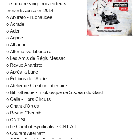
Les quatre-vingt-trois éditeurs
présents au salon 2014
ο Ab Irato - l’Echaudée
ο Acratie
ο Aden
ο Agone
ο Albache
ο Alternative Libertaire
ο Les Amis de Régis Messac
ο Revue Anartiste
ο Après la Lune
ο Éditions de l’Atelier
ο Atelier de Création Libertaire
ο Bibliothèque - Infokiosque de St-Jean du Gard
ο Celia - Hors Circuits
ο Chant d’Orties
ο Revue Cheribibi
ο CNT-SL
ο Le Combat Syndicaliste CNT-AIT
ο Courant Alternatif