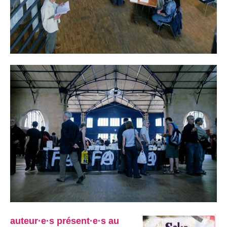
auteur·e·s présent·e·s au