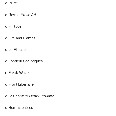
ο L’Ère
ο Revue E
retic Art
ο Finitude
ο Fire and Flames
ο Le Flibustier
ο Fondeurs de briques
ο Freak Wave
ο Front Libertaire
ο
Les cahiers Henry Poulaille
ο Homnisphères