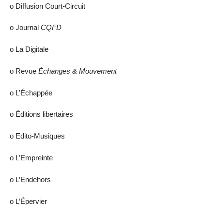
ο Diffusion Court-Circuit
ο Journal
CQFD
ο La Digitale
ο Revue
Échanges & Mouvement
ο L’Échappée
ο Éditions libertaires
ο Edito-Musiques
ο L’Empreinte
ο L’Endehors
ο L’Épervier