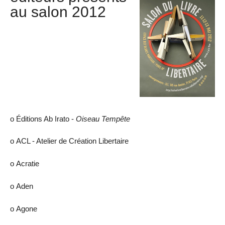
au salon 2012
ο Éditions Ab Irato -
Oiseau Tempête
ο ACL - Atelier de Création Libertaire
ο Acratie
ο Aden
ο Agone