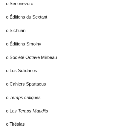
ο Senonevoro
ο Éditions du Sextant
ο Sichuan
ο Éditions Smolny
ο Société Octave Mirbeau
ο Los Solidarios
ο Cahiers Spartacus
ο
Temps critiques
ο L
es Temps Maudits
ο Tirésias